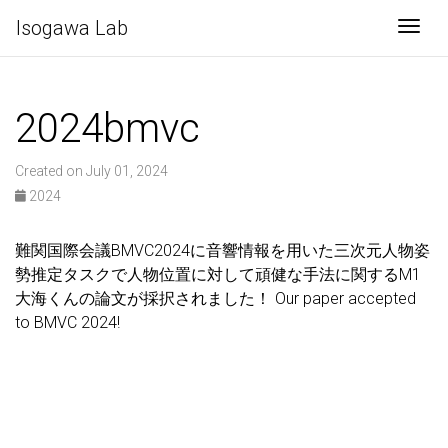
Isogawa Lab
Togg
2024bmvc
Created on July 01, 2024
2024
難関国際会議BMVC2024に音響情報を用いた三次元人物姿
勢推定タスクで人物位置に対して頑健な手法に関するM1
大海くんの論文が採択されました！ Our paper accepted
to BMVC 2024!