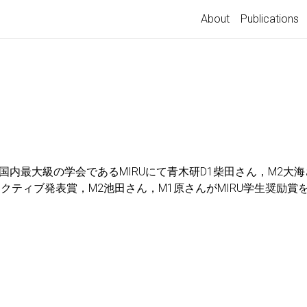
About
Publications
内最大級の学会であるMIRUにて青木研D1柴田さん，M2大海さ
ラクティブ発表賞，M2池田さん，M1原さんがMIRU学生奨励賞を受賞