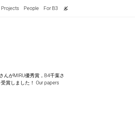
Projects
People
For B3
んがMIRU優秀賞，B4千葉さ
しました！ Our papers